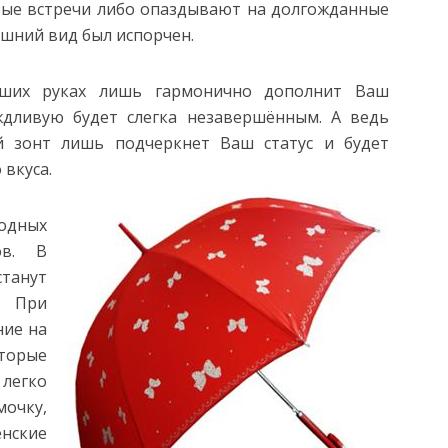
вые встречи либо опаздывают на долгожданные
ешний вид был испорчен.
аших руках лишь гармонично дополнит Ваш
ждливую будет слегка незавершённым. А ведь
й зонт лишь подчеркнет Ваш статус и будет
вкуса.
модных
ов. В
танут
. При
ние на
оторые
легко
очку,
енские