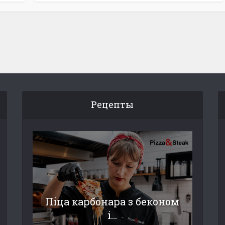
Рецепты
Піца карбонара з беконом
і...