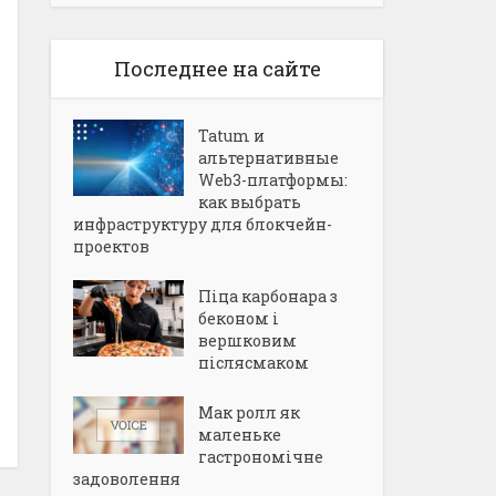
Последнее на сайте
Tatum и
альтернативные
Web3-платформы:
как выбрать
инфраструктуру для блокчейн-
проектов
Піца карбонара з
беконом і
вершковим
післясмаком
Мак ролл як
маленьке
гастрономічне
задоволення