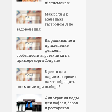
післясмаком
Мак ролл як
маленьке
гастрономічне
задоволення
Выращивание и
применение
фенхеля:
особенности агротехники на
примере сорта Сопрано
Кресло для
парикмахерских:
на что обращать
внимание при выборе?
Фильтрация воды
для кофеен, баров
и ресторанов