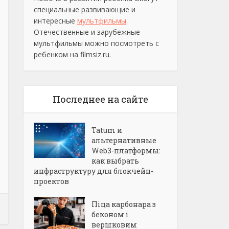
специальные развивающие и
интересные
мультфильмы
.
Отечественные и зарубежные
мультфильмы можно посмотреть с
ребенком на filmsiz.ru.
Последнее на сайте
Tatum и
альтернативные
Web3-платформы:
как выбрать
инфраструктуру для блокчейн-
проектов
Піца карбонара з
беконом і
вершковим