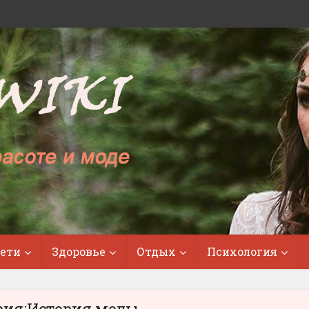
ети
Здоровье
Отдых
Психология
рия:История моды