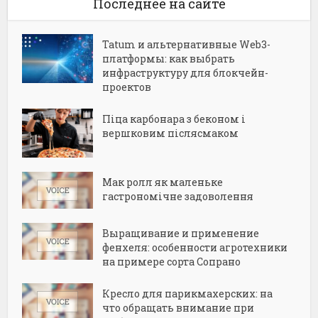
Последнее на сайте
Tatum и альтернативные Web3-
платформы: как выбрать
инфраструктуру для блокчейн-
проектов
Піца карбонара з беконом і
вершковим післясмаком
Мак ролл як маленьке
гастрономічне задоволення
Выращивание и применение
фенхеля: особенности агротехники
на примере сорта Сопрано
Кресло для парикмахерских: на
что обращать внимание при