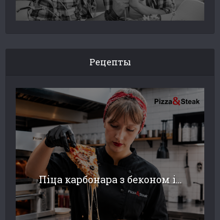
Рецепты
Піца карбонара з беконом і...