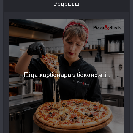
Рецепты
Піца карбонара з беконом і...