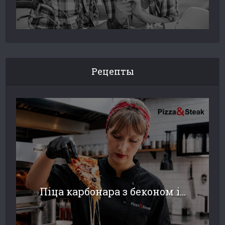
Рецепты
Піца карбонара з беконом і...