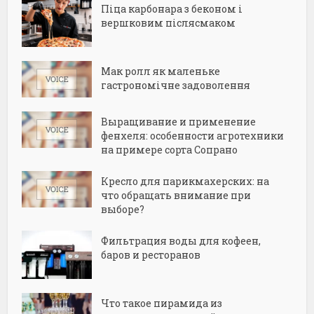
Піца карбонара з беконом і
вершковим післясмаком
Мак ролл як маленьке
гастрономічне задоволення
Выращивание и применение
фенхеля: особенности агротехники
на примере сорта Сопрано
Кресло для парикмахерских: на
что обращать внимание при
выборе?
Фильтрация воды для кофеен,
баров и ресторанов
Что такое пирамида из