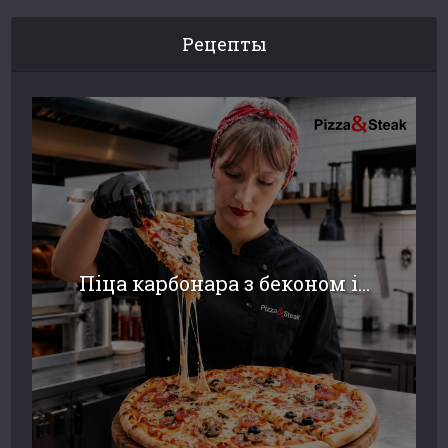
Рецепты
Піца карбонара з беконом і...