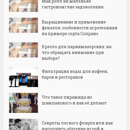
Мак ролл як маленьке
гастрономічне задоволення
Выращивание и применение
фенхеля: особенности агротехники
на примере сорта Сопрано
Кресло для парикмахерских: на
что обращать внимание при
выборе?
Фильтрация воды для кофеен,
баров и ресторанов
Что такое пирамида из
шампанского и как её делают
Секреты легкого флирта или как
наполнить общение игрой и