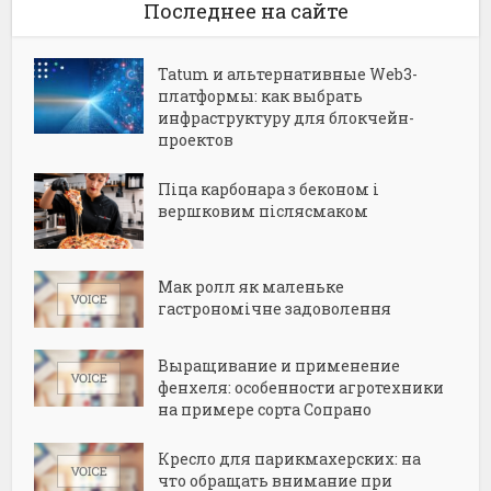
Последнее на сайте
Tatum и альтернативные Web3-
платформы: как выбрать
инфраструктуру для блокчейн-
проектов
Піца карбонара з беконом і
вершковим післясмаком
Мак ролл як маленьке
гастрономічне задоволення
Выращивание и применение
фенхеля: особенности агротехники
на примере сорта Сопрано
Кресло для парикмахерских: на
что обращать внимание при