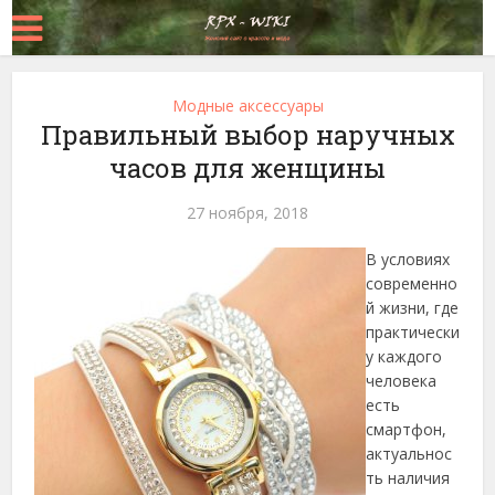
Модные аксессуары
Правильный выбор наручных
часов для женщины
27 ноября, 2018
В условиях
современно
й жизни, где
практически
у каждого
человека
есть
смартфон,
актуальнос
ть наличия