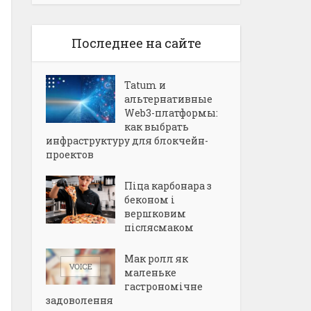
Последнее на сайте
Tatum и
альтернативные
Web3-платформы:
как выбрать
инфраструктуру для блокчейн-
проектов
Піца карбонара з
беконом і
вершковим
післясмаком
Мак ролл як
маленьке
гастрономічне
задоволення