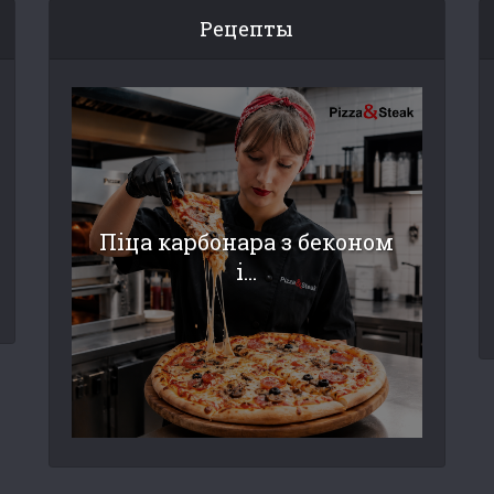
Рецепты
Піца карбонара з беконом
і...