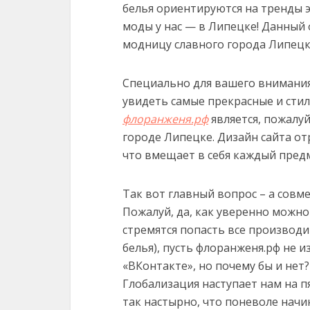
белья ориентируются на тренды 
моды у нас — в Липецке!
Данный 
модницу славного города Липецк
Специально для вашего внимания
увидеть самые прекрасные и стил
флоранженя.рф
является, пожалуй
городе Липецке. Дизайн сайта от
что вмещает в себя каждый предм
Так вот главный вопрос – а совм
Пожалуй, да, как уверенно можно 
стремятся попасть все производ
белья), пусть флоранженя.рф не 
«ВКонтакте», но почему бы и нет?
Глобализация наступает нам на пя
так настырно, что поневоле начи