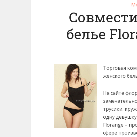
Мо
Совмест
белье Flo
Торговая ком
женского бель
На сайте фло
замечательно
трусики, кру
одну девушку
Florange – п
сфере произв