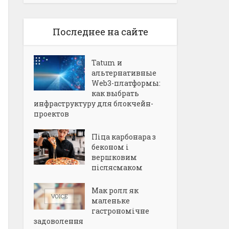
Последнее на сайте
Tatum и
альтернативные
Web3-платформы:
как выбрать
инфраструктуру для блокчейн-
проектов
Піца карбонара з
беконом і
вершковим
післясмаком
Мак ролл як
маленьке
гастрономічне
задоволення