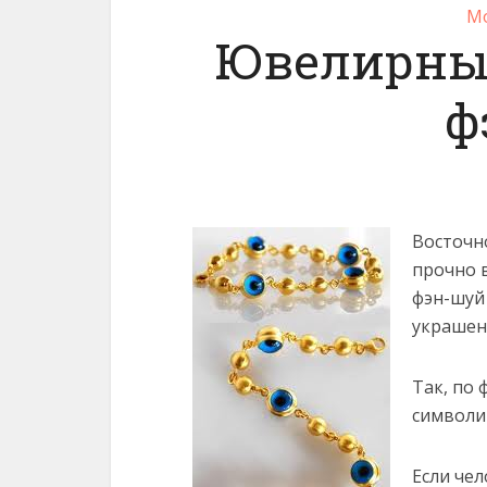
Мо
Ювелирны
ф
Восточн
прочно 
фэн-шуй
украшен
Так, по 
символи
Если че