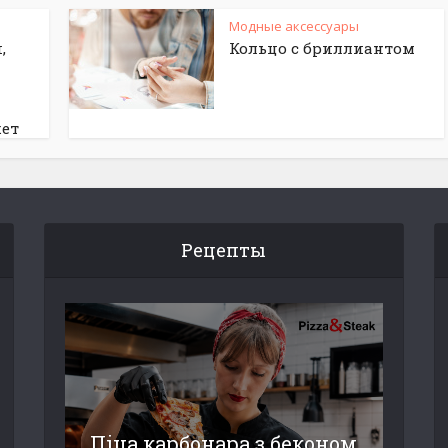
Модные аксессуары
,
Кольцо с бриллиантом
жет
Рецепты
Піца карбонара з беконом