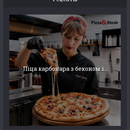
Піца карбонара з беконом і...