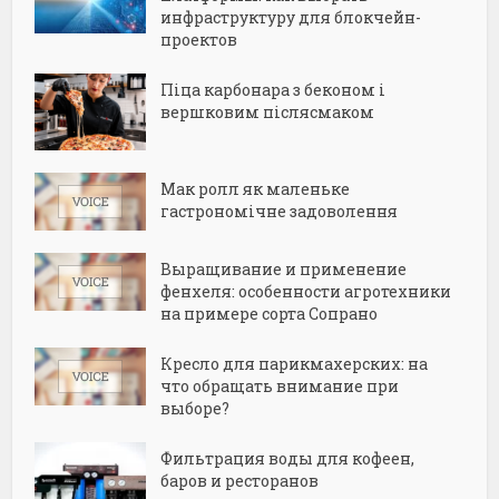
инфраструктуру для блокчейн-
проектов
Піца карбонара з беконом і
вершковим післясмаком
Мак ролл як маленьке
гастрономічне задоволення
Выращивание и применение
фенхеля: особенности агротехники
на примере сорта Сопрано
Кресло для парикмахерских: на
что обращать внимание при
выборе?
Фильтрация воды для кофеен,
баров и ресторанов