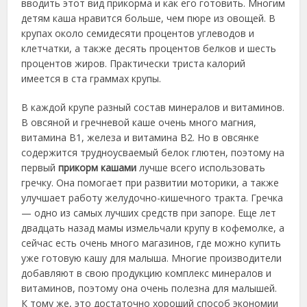
вводить этот вид
прикорма и как его готовить. Многим
детям каша нравится больше, чем пюре из овощей. В
крупах около семидесяти процентов углеводов и
клетчатки, а также десять процентов белков и шесть
процентов жиров. Практически триста калорий
имеется в ста граммах крупы.
В каждой крупе разный состав минералов и витаминов.
В овсяной и гречневой каше очень много магния,
витамина B1, железа и витамина B2. Но в овсянке
содержится трудноусваемый белок глютен, поэтому на
первый
прикорм кашами
лучше всего использовать
гречку. Она помогает при развитии моторики, а также
улучшает работу желудочно-кишечного тракта. Гречка
— одно из самых лучших средств при запоре. Еще лет
двадцать назад мамы измельчали крупу в кофемолке, а
сейчас есть очень много магазинов, где можно купить
уже готовую кашу для малыша. Многие производители
добавляют в свою продукцию комплекс минералов и
витаминов, поэтому она очень полезна для малышей.
К тому же, это достаточно хороший способ экономии