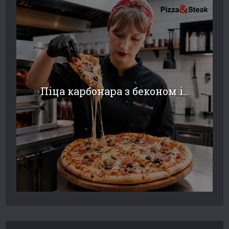
Піца карбонара з беконом і...