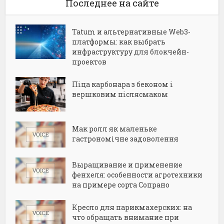
Последнее на сайте
Tatum и альтернативные Web3-
платформы: как выбрать
инфраструктуру для блокчейн-
проектов
Піца карбонара з беконом і
вершковим післясмаком
Мак ролл як маленьке
гастрономічне задоволення
Выращивание и применение
фенхеля: особенности агротехники
на примере сорта Сопрано
Кресло для парикмахерских: на
что обращать внимание при