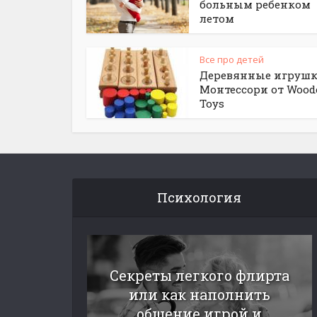
больным ребенком
летом
Все про детей
Деревянные игруш
Монтессори от Wood
Toys
Психология
Секреты легкого флирта
или как наполнить
общение игрой и