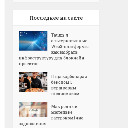
Последнее на сайте
Tatum и
альтернативные
Web3-платформы:
как выбрать
инфраструктуру для блокчейн-
проектов
Піца карбонара з
беконом і
вершковим
післясмаком
Мак ролл як
маленьке
гастрономічне
задоволення