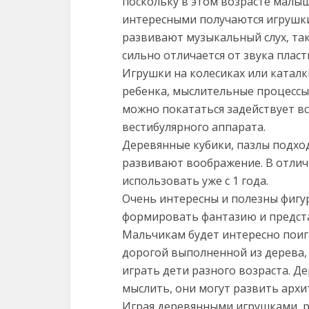
поскольку в этом возрасте малыш
интересными получаются игрушк
развивают музыкальный слух, так
сильно отличается от звука плас
Игрушки на колесиках или катал
ребенка, мыслительные процессы,
можно покататься задействует в
вестибулярного аппарата.
Деревянные кубики, пазлы подхо
развивают воображение. В отлич
использовать уже с 1 года.
Очень интересны и полезны фигур
формировать фантазию и предст
Мальчикам будет интересно пои
дорогой выполненной из дерева, 
играть дети разного возраста. Д
мыслить, они могут развить арх
Играя деревянными игрушками, ре