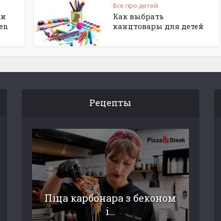
Все про детей
ки
Как выбрать
en
канцтовары для детей
Рецепты
Піца карбонара з беконом
і...