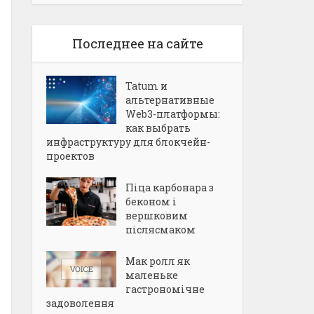
Последнее на сайте
Tatum и
альтернативные
Web3-платформы:
как выбрать
инфраструктуру для блокчейн-
проектов
Піца карбонара з
беконом і
вершковим
післясмаком
Мак ролл як
маленьке
гастрономічне
задоволення