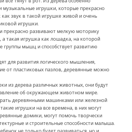
и все тянут в рот. Из дерева особенно
и музыкальные игрушки, которые прекрасно
 как звук в такой игрушке живой и очень
тиковой игрушки.
ки прекрасно развивают мелкую моторику
 а такая игрушка как лошадка, на которой
се группы мышц и способствует развитию
дят для развития логического мышления,
ие от пластиковых пазлов, деревянные можно
ки из дерева различных животных, они будут
авление об окружающем животном мире.
грать деревянными машинками или железной
такие игрушки на все времена, в них могут
еревянные домики, могут помочь творчески
итектурные и строительные способности малыша.
бенок не только будет развиваться, но и