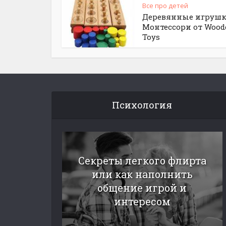
Все про детей
Деревянные игруш
Монтессори от Wood
Toys
Психология
Секреты легкого флирта
или как наполнить
общение игрой и
интересом