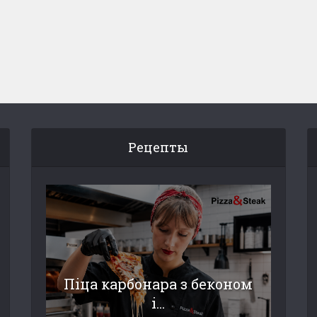
Рецепты
Піца карбонара з беконом
і...