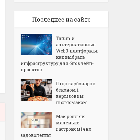
Последнее на сайте
Tatum и
альтернативные
Web3-платформы:
как выбрать
инфраструктуру для блокчейн-
проектов
Піца карбонара з
беконом і
вершковим
післясмаком
Мак ролл як
маленьке
гастрономічне
задоволення