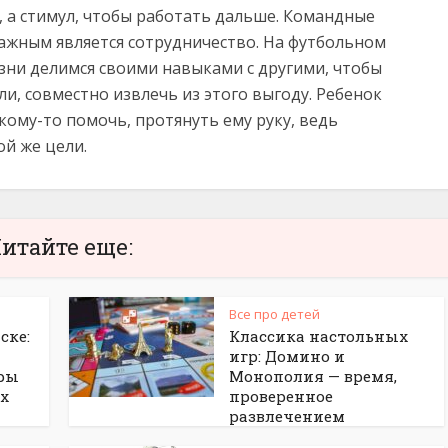
ц, а стимул, чтобы работать дальше. Командные
важным является сотрудничество. На футбольном
зни делимся своими навыками с другими, чтобы
и, совместно извлечь из этого выгоду. Ребенок
кому-то помочь, протянуть ему руку, ведь
ой же цели.
итайте еще:
Все про детей
ске:
Классика настольных
игр: Домино и
ры
Монополия — время,
ых
проверенное
развлечением