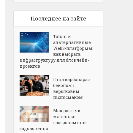
Последнее на сайте
Tatum и
альтернативные
Web3-платформы:
как выбрать
инфраструктуру для блокчейн-
проектов
Піца карбонара з
беконом і
вершковим
післясмаком
Мак ролл як
маленьке
гастрономічне
задоволення