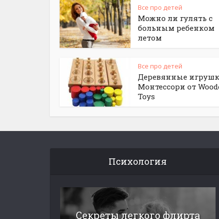
Все про детей
Можно ли гулять с
больным ребенком
летом
Все про детей
Деревянные игруш
Монтессори от Wood
Toys
Психология
Секреты легкого флирта