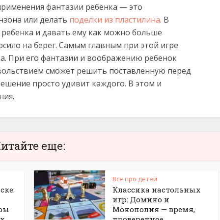
применения фантазии ребенка — это
нзона или делать
поделки из пластилина
. В
 ребенка и давать ему как можно больше
сило на берег. Самым главным при этой игре
ка. При его фантазии и воображению ребенок
овольствием сможет решить поставленную перед
решение просто удивит каждого. В этом и
ния.
итайте еще:
Все про детей
ске:
Классика настольных
игр: Домино и
ры
Монополия — время,
ых
проверенное