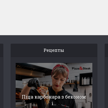
Рецепты
Піца карбонара з беконом
і...