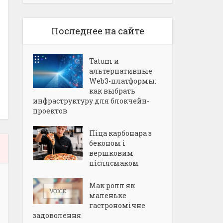
Последнее на сайте
Tatum и
альтернативные
Web3-платформы:
как выбрать
инфраструктуру для блокчейн-
проектов
Піца карбонара з
беконом і
вершковим
післясмаком
Мак ролл як
маленьке
гастрономічне
задоволення