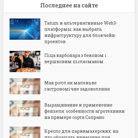
Последнее на сайте
Tatum и альтернативные Web3-
платформы: как выбрать
инфраструктуру для блокчейн-
проектов
Піца карбонара з беконом і
вершковим післясмаком
Мак ролл як маленьке
гастрономічне задоволення
Выращивание и применение
фенхеля: особенности агротехники
на примере сорта Сопрано
Кресло для парикмахерских: на
что обращать внимание при