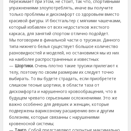
пережимает при этом, не стоит, так что, спортивными
упражнениями злоупотреблять, иначе вы получите
только проблемы и дискомфорт со здоровьем вместо
красивой фигуры. И бюстгальтер с мягкими чашечками,
который избавлен от всех недостатков жесткого
каркаса, для занятий спортом отлично подойдет.
Мы поговорим в финальной части о трусиках. Данного
типа нижнего белья существует большое количество
разновидностей и моделей, но остановимся мы из них
на наиболее распространенных и известных:
—
Шортики.
Очень плотно такие трусики прилегают к
телу, поэтому по своим размерам их следует точно
выбирать. То вы будете страдать, если приобретете
слишком тесные шортики, в области таза от
дискомфорта и нарушенного кровообращения, что в
будущем чревато серьезными осложнениями. Это же
важно особенно для девушек и женщин, которые
подвержены варикозному расширению вен и другим
болезням, которые связанны с нарушениями
кровеносной системы;
—
Танго.
Собой представляют открытые максимально