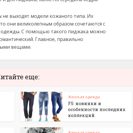
ы не выходят модели кожаного типа. Их
что они великолепным образом сочетаются с
 одежды. С помощью такого пиджака можно
 романтический. Главное, правильно
ными вещами.
итайте еще:
Женская одежда
F5: новинки и
особенности последних
коллекций
Женская одежда