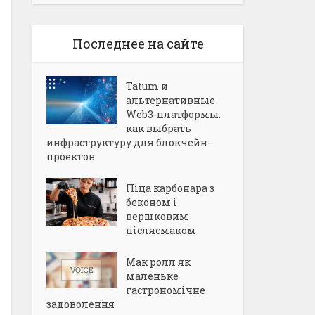
Последнее на сайте
Tatum и
альтернативные
Web3-платформы:
как выбрать
инфраструктуру для блокчейн-
проектов
Піца карбонара з
беконом і
вершковим
післясмаком
Мак ролл як
маленьке
гастрономічне
задоволення