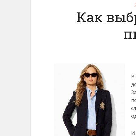
Как выб
п
В
д
З
п
с
о
И