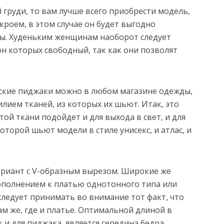
груди, то вам лучше всего приобрести модель,
роем, в этом случае он будет выгодно
ы. Худеньким женщинам наоборот следует
он которых свободный, так как они позволят
ские пиджаки можно в любом магазине одежды,
лием тканей, из которых их шьют. Итак, это
той ткани подойдет и для выхода в свет, и для
которой шьют модели в стиле унисекс, и атлас, и
ариант с V-образным вырезом. Широкие же
ополнением к платью однотонного типа или
 следует принимать во внимание тот факт, что
ам же, где и платье. Оптимальной длиной в
к и для пиджака, является середина бедра.