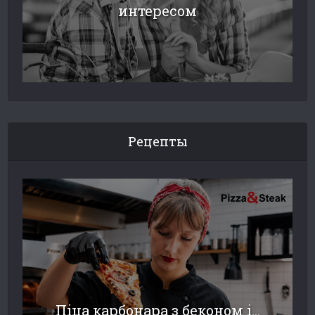
интересом
Рецепты
Піца карбонара з беконом і...