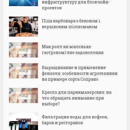
инфраструктуру для блокчейн-
проектов
Піца карбонара з беконом і
вершковим післясмаком
Мак ролл як маленьке
гастрономічне задоволення
Выращивание и применение
фенхеля: особенности агротехники
на примере сорта Сопрано
Кресло для парикмахерских: на
что обращать внимание при
выборе?
Фильтрация воды для кофеен,
баров и ресторанов