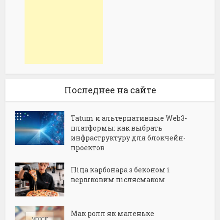
Последнее на сайте
Tatum и альтернативные Web3-
платформы: как выбрать
инфраструктуру для блокчейн-
проектов
Піца карбонара з беконом і
вершковим післясмаком
Мак ролл як маленьке