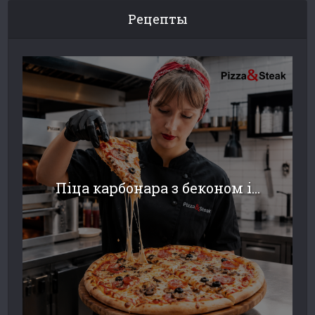
Рецепты
Піца карбонара з беконом і...