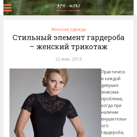
Женская одежда
Стильный элемент гардероба
– женский трикотаж
22 мая, 2013
Практическ
и каждой
девушке
знакома
проблема,
когда при
наличии
внушительн
ого
гардероба,