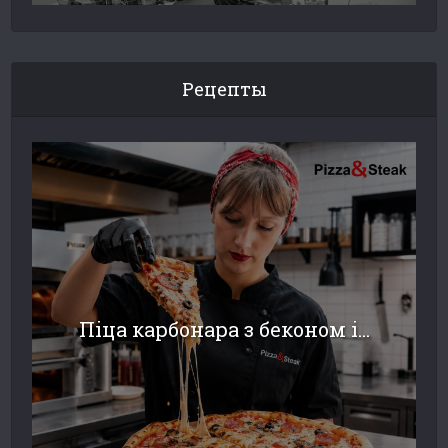
Рецепты
Піца карбонара з беконом і...