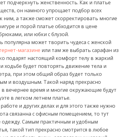
ет подчеркнуть женственность. Как и платье
ществ, он намного упрощает подбор всех
к ним, а также сможет скорректировать многие
фигуре и порой платье обходится в цене
брюками, или юбки с блузой.
нь популярна может творить чудеса с женской
нтернет-магазине
или там же выбрать сарафан из
ько подарят настоящий комфорт телу в жаркий
и ходьбе будет повторять движение тела и
етра, при этом общий образ будет только
ным и воздушным. Такой наряд прекрасно
о в вечернее время и многие окружающие будут
уэте в легком летнем платье.
работе и других делах и для этого также нужно
бота связанна с офисным помещением, то тут
е одежду. Самым практичным и удобным
ья, такой тип прекрасно смотрится в любое