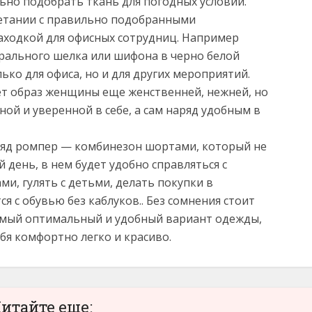
ьно подобрать ткань для погодных условий.
четании с правильно подобранными
находкой для офисных сотрудниц. Например
урального шелка или шифона в черно белой
ько для офиса, но и для других мероприятий.
ает образ женщины еще женственней, нежней, но
ной и уверенной в себе, а сам наряд удобным в
ряд ромпер — комбинезон шортами, который не
 день, в нем будет удобно справляться с
и, гулять с детьми, делать покупки в
ся с обувью без каблуков.. Без сомнения стоит
самый оптимальный и удобный вариант одежды,
бя комфортно легко и красиво.
итайте еще: