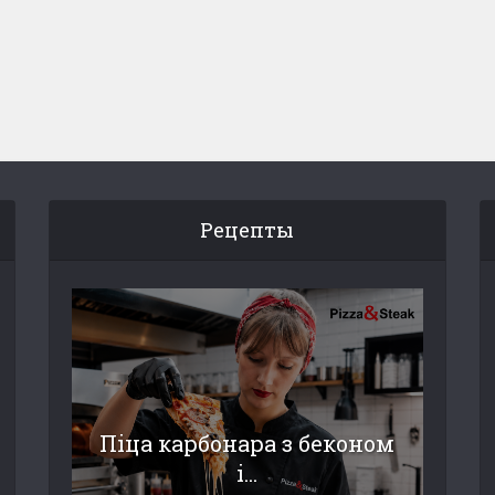
Рецепты
Піца карбонара з беконом
і...