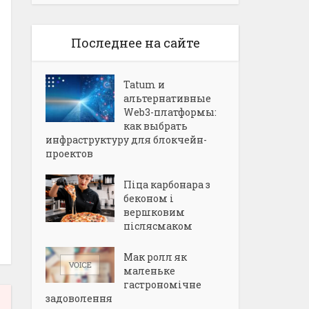
Последнее на сайте
Tatum и
альтернативные
Web3-платформы:
как выбрать
инфраструктуру для блокчейн-
проектов
Піца карбонара з
беконом і
вершковим
післясмаком
Мак ролл як
маленьке
гастрономічне
задоволення