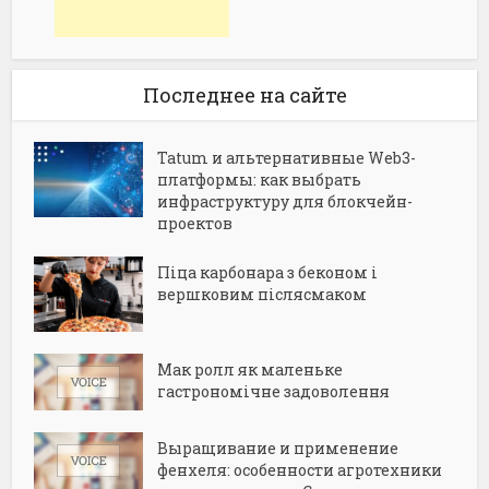
Последнее на сайте
Tatum и альтернативные Web3-
платформы: как выбрать
инфраструктуру для блокчейн-
проектов
Піца карбонара з беконом і
вершковим післясмаком
Мак ролл як маленьке
гастрономічне задоволення
Выращивание и применение
фенхеля: особенности агротехники