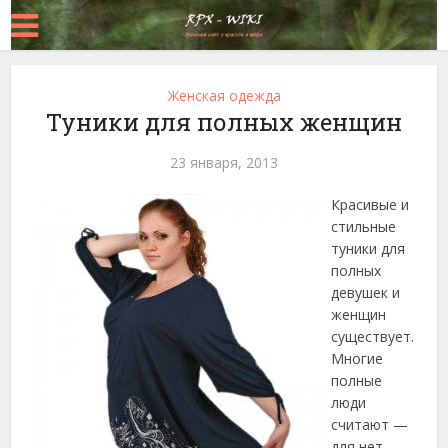
Женская одежда
Туники для полных женщин
23 января, 2013
Красивые и
стильные
туники для
полных
девушек и
женщин
существует.
Многие
полные
люди
считают —
для нет