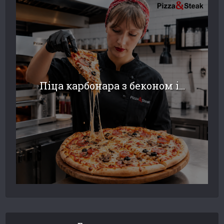
Піца карбонара з беконом і...