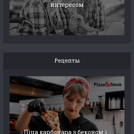
интересом
Рецепты
Піца карбонара з беконом і...