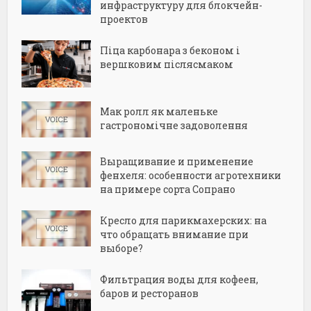
инфраструктуру для блокчейн-
проектов
Піца карбонара з беконом і
вершковим післясмаком
Мак ролл як маленьке
гастрономічне задоволення
Выращивание и применение
фенхеля: особенности агротехники
на примере сорта Сопрано
Кресло для парикмахерских: на
что обращать внимание при
выборе?
Фильтрация воды для кофеен,
баров и ресторанов