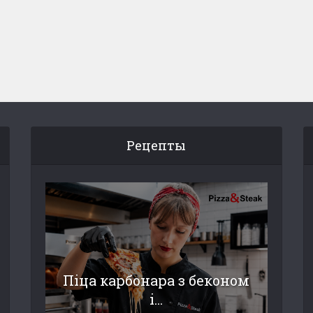
Рецепты
Піца карбонара з беконом
і...