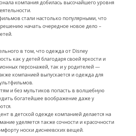
онала компания добилась высочайшего уровня
деятельности.
фильмов стали настолько популярными, что
решению начать очередное новое дело –
етей.
льного в том, что одежда от Disney
сть как у детей благодаря своей яркости и
онных персонажей, так и у родителей —
акже компанией выпускается и одежда для
мультфильмов.
тям и без мультиков попасть в волшебную
будить богатейшее воображение даже у
ются.
цент в детской одежде компанией делается на
мание уделяется также сочности и красочности
омфорту носки диснеевских вещей.