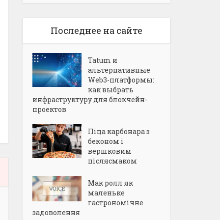
Последнее на сайте
Tatum и
альтернативные
Web3-платформы:
как выбрать
инфраструктуру для блокчейн-
проектов
Піца карбонара з
беконом і
вершковим
післясмаком
Мак ролл як
маленьке
гастрономічне
задоволення