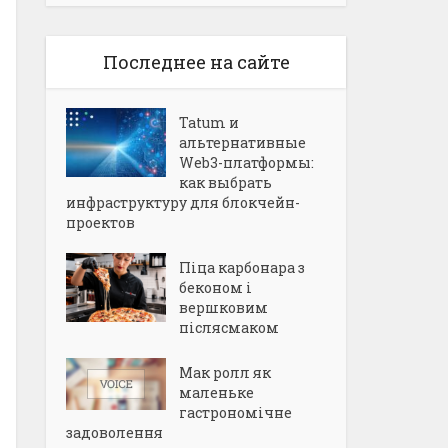
Последнее на сайте
Tatum и
альтернативные
Web3-платформы:
как выбрать
инфраструктуру для блокчейн-
проектов
Піца карбонара з
беконом і
вершковим
післясмаком
Мак ролл як
маленьке
гастрономічне
задоволення