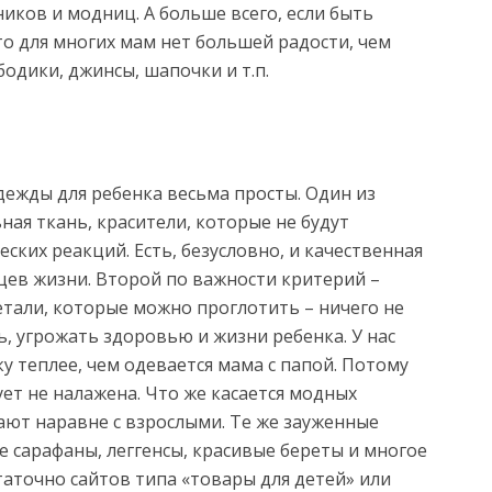
иков и модниц. А больше всего, если быть
то для многих мам нет большей радости, чем
одики, джинсы, шапочки и т.п.
дежды для ребенка весьма просты. Один из
ная ткань, красители, которые не будут
ских реакций. Есть, безусловно, и качественная
яцев жизни. Второй по важности критерий –
етали, которые можно проглотить – ничего не
, угрожать здоровью и жизни ребенка. У нас
 теплее, чем одевается мама с папой. Потому
ует не налажена. Что же касается модных
ают наравне с взрослыми. Те же зауженные
е сарафаны, леггенсы, красивые береты и многое
статочно сайтов типа «товары для детей» или