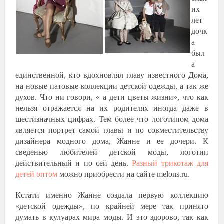
их
лет
дочк
а
был
а
единственной, кто вдохновлял главу известного Дома,
на новые патовые коллекции детской одежды, а так же
духов. Что ни говори, « а дети цветы жизни», что как
нельзя отражается на их родителях иногда даже в
шестизначных цифрах. Тем более что логотипом дома
является портрет самой главы и по совместительству
дизайнера модного дома, Жанне и ее дочери. К
сведенью любителей детской моды, логотип
действительный и по сей день.
Разный трикотаж для
детей оптом
можно приобрести на сайте melons.ru.
Кстати именно Жанне создала первую коллекцию
«детской одежды», по крайней мере так принято
думать в кулуарах мира моды. И это здорово, так как