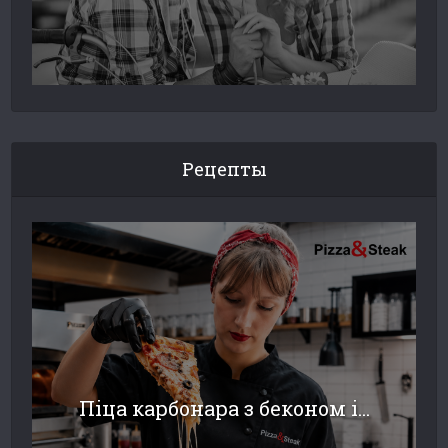
Рецепты
Піца карбонара з беконом і...