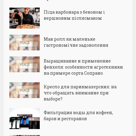
Піца карбонара з беконом і
вершковим післясмаком
Мак ролл як маленьке
гастрономічне задоволення
Выращивание и применение
фенхеля: особенности агротехники
на примере сорта Сопрано
Кресло для парикмахерских: на
что обращать внимание при
выборе?
Фильтрация воды для кофеен,
баров и ресторанов