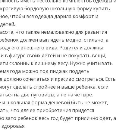
можность иметь несколько комплектов одежды и
 красивую бордовую школьную форму купить
ное, чтобы вся одежда дарила комфорт и
детей.
асота, что также немаловажно для развития
 ребенок должен выглядеть модно, стильно, а
оводу его внешнего вида. Родители должны
 в фигуре своих детей и не покупать вещи,
дети склонны к лишнему весу. Нужно учитывать
ремя года можно под пиджак поддеть
е должно сочетаться и красиво смотреться. Есть
огут сделать стройнее и выше ребенка, если
ться на две пуговицы, а не на четыре.
ле и школьная форма дешевой быть не может,
ть, что для ее приобретения придется
о зато ребенок весь год будет прилично одет, а
 здоровья.