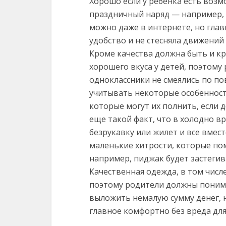
Хорошо если у ребенка есть воз
праздничный наряд — например,
можно даже в интернете, но глав
удобство и не стесняла движений 
Кроме качества должна быть и кр
хорошего вкуса у детей, поэтому
одноклассники не смеялись по п
учитывать некоторые особенности
которые могут их полнить, если 
еще такой факт, что в холодно в
безрукавку или жилет и все вмест
маленькие хитрости, которые пом
например, пиджак будет застегива
Качественная одежда, в том чис
поэтому родители должны понима
выложить немалую сумму денег, н
главное комфортно без вреда для