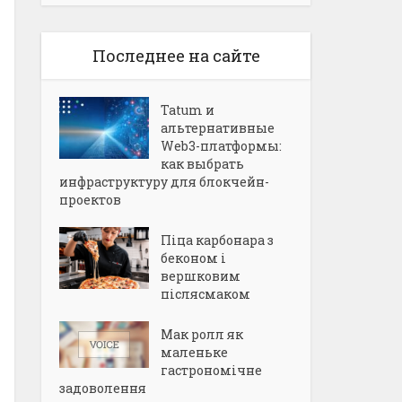
Последнее на сайте
Tatum и
альтернативные
Web3-платформы:
как выбрать
инфраструктуру для блокчейн-
проектов
Піца карбонара з
беконом і
вершковим
післясмаком
Мак ролл як
маленьке
гастрономічне
задоволення