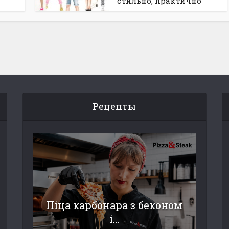
стильно, практично
Рецепты
Піца карбонара з беконом
і...