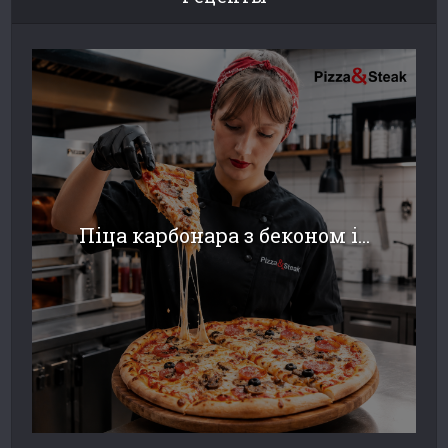
Піца карбонара з беконом і...