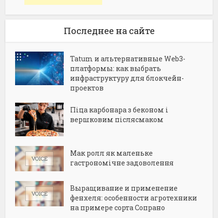
Последнее на сайте
Tatum и альтернативные Web3-
платформы: как выбрать
инфраструктуру для блокчейн-
проектов
Піца карбонара з беконом і
вершковим післясмаком
Мак ролл як маленьке
гастрономічне задоволення
Выращивание и применение
фенхеля: особенности агротехники
на примере сорта Сопрано