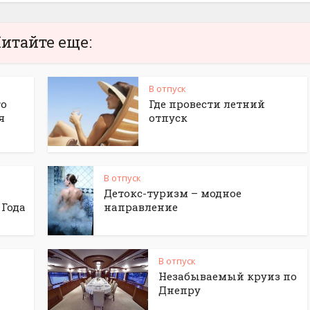
итайте еще:
В отпуск
го
Где провести летний
я
отпуск
В отпуск
Детокс-туризм – модное
 Года
направление
В отпуск
Незабываемый круиз по
Днепру