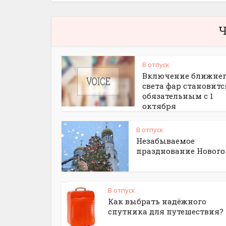
Ч
В отпуск
Включение ближне
света фар становитс
обязательным с 1
октября
В отпуск
Незабываемое
празднование Нового
В отпуск
Как выбрать надёжного
спутника для путешествия?