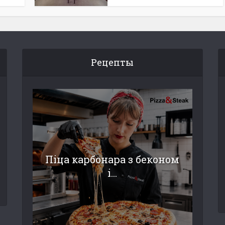
Рецепты
Піца карбонара з беконом
і...