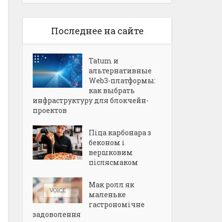
Последнее на сайте
Tatum и
альтернативные
Web3-платформы:
как выбрать
инфраструктуру для блокчейн-
проектов
Піца карбонара з
беконом і
вершковим
післясмаком
Мак ролл як
маленьке
гастрономічне
задоволення