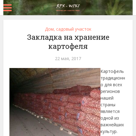
Дом, садовый участок
Закладка на хранение
картофеля
22 мая, 2017
Картофель
традиционн
о для всех
регионов
нашей
страны
является
одной из
важнейших
культур.