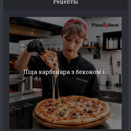
Рецепты
Піца карбонара з беконом і...