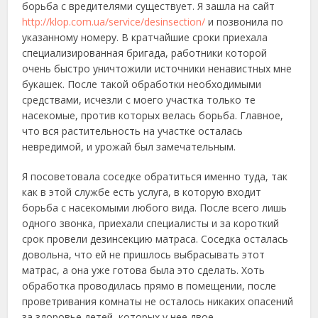
борьба с вредителями существует. Я зашла на сайт
http://klop.com.ua/service/desinsection/
и позвонила по
указанному номеру. В кратчайшие сроки приехала
специализированная бригада, работники которой
очень быстро уничтожили источники ненавистных мне
букашек. После такой обработки необходимыми
средствами, исчезли с моего участка только те
насекомые, против которых велась борьба. Главное,
что вся растительность на участке осталась
невредимой, и урожай был замечательным.
Я посоветовала соседке обратиться именно туда, так
как в этой службе есть услуга, в которую входит
борьба с насекомыми любого вида. После всего лишь
одного звонка, приехали специалисты и за короткий
срок провели дезинсекцию матраса. Соседка осталась
довольна, что ей не пришлось выбрасывать этот
матрас, а она уже готова была это сделать. Хоть
обработка проводилась прямо в помещении, после
проветривания комнаты не осталось никаких опасений
за здоровье детей, которых у нее двое.