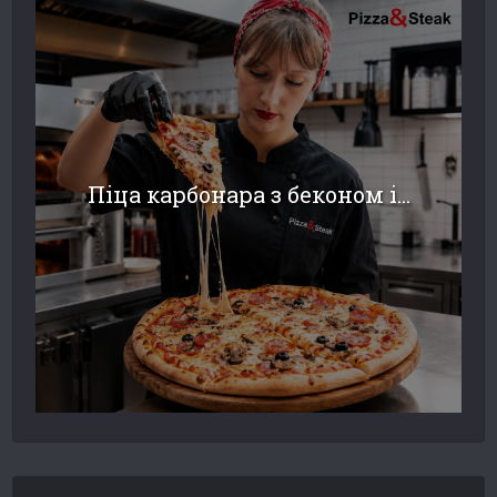
Піца карбонара з беконом і...