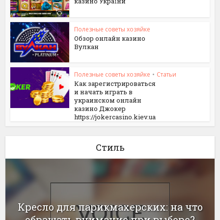
казино України
Полезные советы хозяйке
Обзор онлайн казино
Вулкан
Полезные советы хозяйке
•
Статьи
Как зарегистрироваться
и начать играть в
украинском онлайн
казино Джокер
https://jokercasino.kiev.ua
Стиль
Кресло для парикмахерских: на что
обращать внимание при выборе?