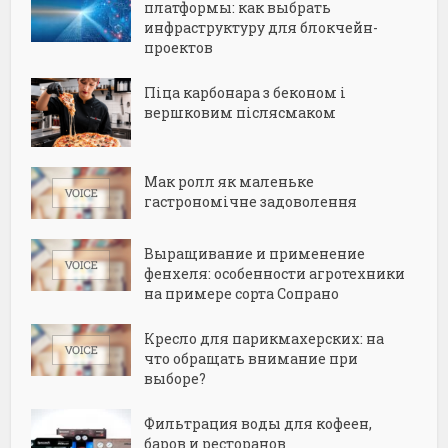
платформы: как выбрать
инфраструктуру для блокчейн-
проектов
Піца карбонара з беконом і
вершковим післясмаком
Мак ролл як маленьке
гастрономічне задоволення
Выращивание и применение
фенхеля: особенности агротехники
на примере сорта Сопрано
Кресло для парикмахерских: на
что обращать внимание при
выборе?
Фильтрация воды для кофеен,
баров и ресторанов