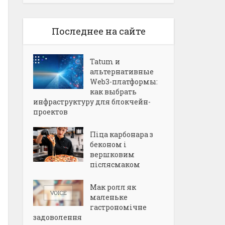
Последнее на сайте
Tatum и
альтернативные
Web3-платформы:
как выбрать
инфраструктуру для блокчейн-
проектов
Піца карбонара з
беконом і
вершковим
післясмаком
Мак ролл як
маленьке
гастрономічне
задоволення