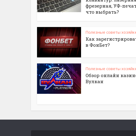
фрезерная, УФ-печа
что выбрать?
Полезные советы хозяйк
Как зарегистрирова
в ФонБет?
Полезные советы хозяйк
Обзор онлайн казин
Вулкан