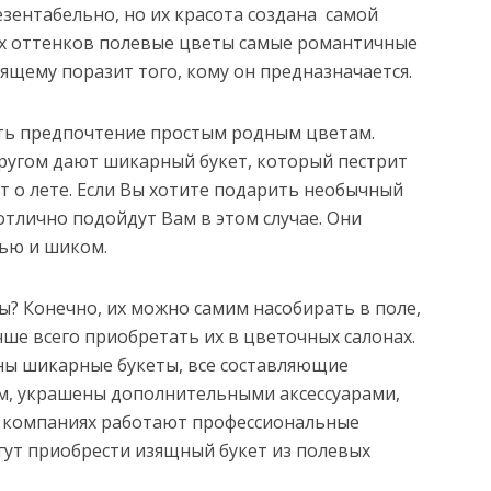
зентабельно, но их красота создана самой
ых оттенков полевые цветы самые романтичные
оящему поразит того, кому он предназначается.
ть предпочтение простым родным цветам.
другом дают шикарный букет, который пестрит
т о лете. Если Вы хотите подарить необычный
отлично подойдут Вам в этом случае. Они
ью и шиком.
ы? Конечно, их можно самим насобирать в поле,
чше всего приобретать их в цветочных салонах.
ены шикарные букеты, все составляющие
м, украшены дополнительными аксессуарами,
их компаниях работают профессиональные
гут приобрести изящный букет из полевых