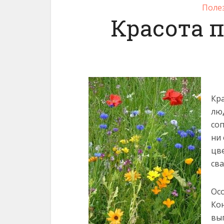
Поле
Красота 
Кр
люд
соп
ни
цв
сва
Ос
Ко
выг