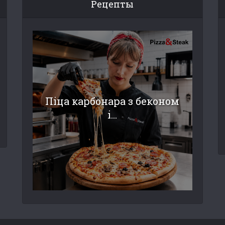
Рецепты
Піца карбонара з беконом
і...