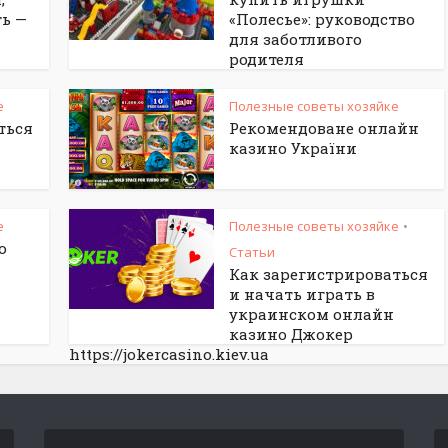
ть —
«Полесье»: руководство
для заботливого
родителя
е
Полезные советы хозяйке
ться
Рекомендоване онлайн
казино України
е
Полезные советы хозяйке
•
о
Статьи
Как зарегистрироваться
и начать играть в
украинском онлайн
казино Джокер
https://jokercasino.kiev.ua