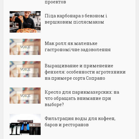
проектов
Піца карбонара з беконом і
вершковим післясмаком
Мак ролл як маленьке
гастрономічне задоволення
Выращивание и применение
фенхеля: особенности агротехники
на примере сорта Сопрано
Кресло для парикмахерских: на
что обращать внимание при
выборе?
Фильтрация воды для кофеен,
баров и ресторанов