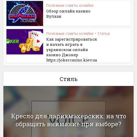
Полезные советы хозяйке
Обзор онлайн казино
Вулкан
Полезные советы хозяйке
•
Статьи
Как зарегистрироваться
и начать играть в
украинском онлайн
казино Джокер
https://jokercasino.kiev.ua
Стиль
Кресло для парикмахерских: на что
обращать внимание при выборе?