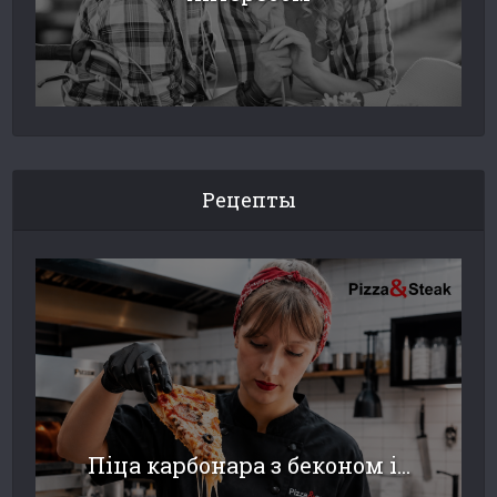
Рецепты
Піца карбонара з беконом і...