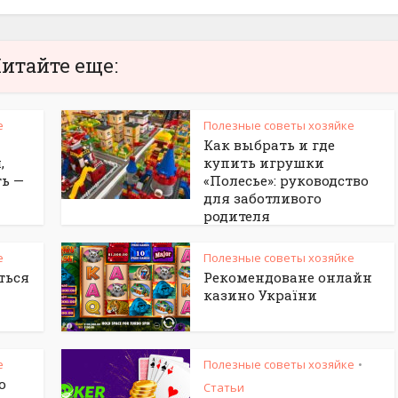
итайте еще:
е
Полезные советы хозяйке
Как выбрать и где
,
купить игрушки
ть —
«Полесье»: руководство
для заботливого
родителя
е
Полезные советы хозяйке
ться
Рекомендоване онлайн
казино України
е
Полезные советы хозяйке
•
о
Статьи