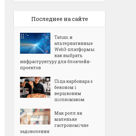
Последнее на сайте
Tatum и
альтернативные
Web3-платформы:
как выбрать
инфраструктуру для блокчейн-
проектов
Піца карбонара з
беконом і
вершковим
післясмаком
Мак ролл як
маленьке
гастрономічне
задоволення