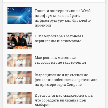
Tatum и альтернативные Web3-
платформы: как выбрать
инфраструктуру для блокчейн-
проектов
Піца карбонара з беконом і
вершковим післясмаком
Мак ролл як маленьке
гастрономічне задоволення
Выращивание и применение
фенхеля: особенности агротехники
на примере сорта Сопрано
Кресло для парикмахерских: на
что обращать внимание при
выборе?