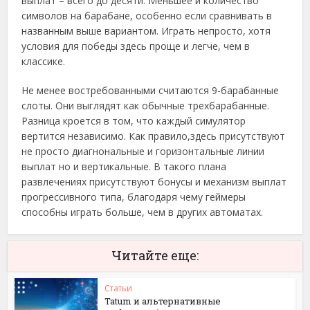
выплат – всего до десяти. Меньшее и количество
символов на барабане, особенно если сравнивать в
названным выше вариантом. Играть непросто, хотя
условия для победы здесь проще и легче, чем в
классике.
Не менее востребованными считаются 9-барабанные
слоты. Они выглядят как обычные трехбарабанные.
Разница кроется в том, что каждый симулятор
вертится независимо. Как правило,здесь присутствуют
не просто диагнональные и горизонтальные линии
выплат но и вертикальные. В такого плана
развлечениях присутствуют бонусы и механизм выплат
прогрессивного типа, благодаря чему геймеры
способны играть больше, чем в других автоматах.
Читайте еще:
Статьи
Tatum и альтернативные