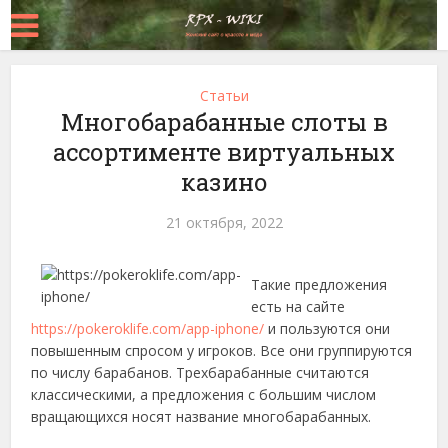
Статьи
Многобарабанные слоты в
ассортименте виртуальных
казино
21 октября, 2022
Такие предложения
есть на сайте
https://pokeroklife.com/app-iphone/
и пользуются они
повышенным спросом у игроков. Все они группируются
по числу барабанов. Трехбарабанные считаются
классическими, а предложения с большим числом
вращающихся носят название многобарабанных.