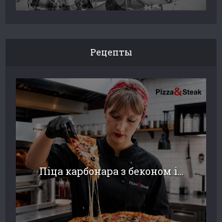
Рецепты
Піца карбонара з беконом і...