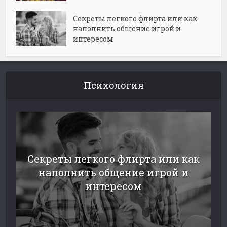
Секреты легкого флирта или как
наполнить общение игрой и
интересом
Психология
Секреты легкого флирта или как
наполнить общение игрой и
интересом