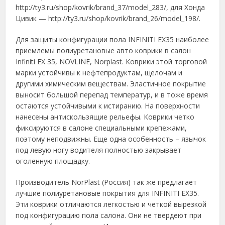
http://ty3.ru/shop/kovrik/brand_37/model_283/, для Хонда
Цивик — http://ty3.ru/shop/kovrik/brand_26/model_198/.
Для защиты конфигурации пола INFINITI EX35 наиболее
приемлемы полиуретановые авто коврики в салон
Infiniti EX 35, NOVLINE, Norplast. Коврики этой торговой
марки устойчивы к нефтепродуктам, щелочам и
другими химическим веществам. Эластичное покрытие
выносит большой перепад температур, и в тоже время
остаются устойчивыми к истиранию. На поверхности
нанесены антискользящие рельефы. Коврики четко
фиксируются в салоне специальными крепежами,
поэтому неподвижны. Еще одна особенность – язычок
под левую ногу водителя полностью закрывает
оголенную площадку.
Производитель NorPlast (Россия) так же предлагает
лучшие полиуретановые покрытия для INFINITI EX35.
Эти коврики отличаются легкостью и четкой вырезкой
под конфигурацию пола салона. Они не твердеют при