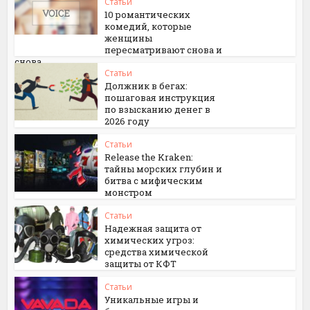
Статьи
10 романтических
комедий, которые
женщины
пересматривают снова и
снова
Статьи
Должник в бегах:
пошаговая инструкция
по взысканию денег в
2026 году
Статьи
Release the Kraken:
тайны морских глубин и
битва с мифическим
монстром
Статьи
Надежная защита от
химических угроз:
средства химической
защиты от КФТ
Статьи
Уникальные игры и