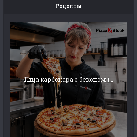
Рецепты
Піца карбонара з беконом і...