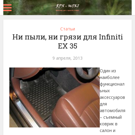
Статьи
Ни пыли, ни грязи для Infiniti
EX 35
9 апреля, 2013
Один из
наиболее
функционал
ьных
аксессуаров
для
автомобиля
– съемный
коврик в
салон и