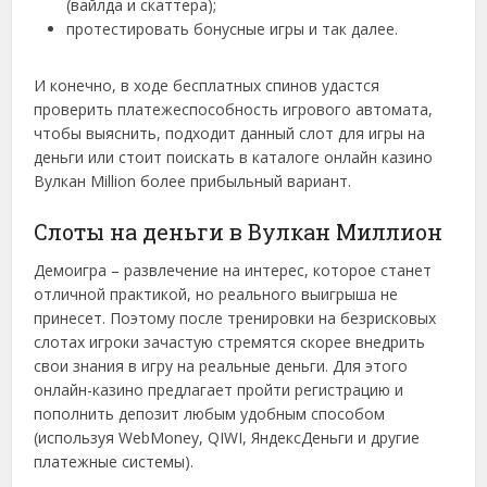
(вайлда и скаттера);
протестировать бонусные игры и так далее.
И конечно, в ходе бесплатных спинов удастся
проверить платежеспособность игрового автомата,
чтобы выяснить, подходит данный слот для игры на
деньги или стоит поискать в каталоге онлайн казино
Вулкан Million более прибыльный вариант.
Слоты на деньги в Вулкан Миллион
Демоигра – развлечение на интерес, которое станет
отличной практикой, но реального выигрыша не
принесет. Поэтому после тренировки на безрисковых
слотах игроки зачастую стремятся скорее внедрить
свои знания в игру на реальные деньги. Для этого
онлайн-казино предлагает пройти регистрацию и
пополнить депозит любым удобным способом
(используя WebMoney, QIWI, ЯндексДеньги и другие
платежные системы).