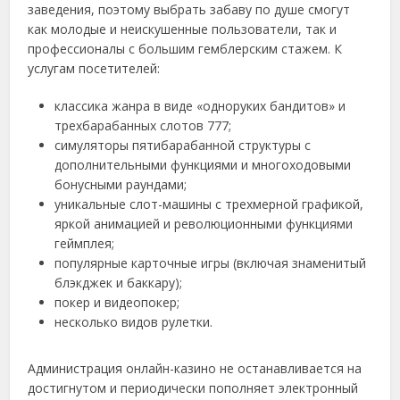
заведения, поэтому выбрать забаву по душе смогут
как молодые и неискушенные пользователи, так и
профессионалы с большим гемблерским стажем. К
услугам посетителей:
классика жанра в виде «одноруких бандитов» и
трехбарабанных слотов 777;
симуляторы пятибарабанной структуры с
дополнительными функциями и многоходовыми
бонусными раундами;
уникальные слот-машины с трехмерной графикой,
яркой анимацией и революционными функциями
геймплея;
популярные карточные игры (включая знаменитый
блэкджек и баккару);
покер и видеопокер;
несколько видов рулетки.
Администрация онлайн-казино не останавливается на
достигнутом и периодически пополняет электронный