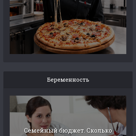
Беременность
Семейный бюджет. Сколько