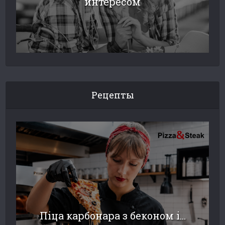
интересом
Рецепты
Піца карбонара з беконом і...