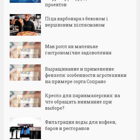
проектов
Піца карбонара з беконом і
вершковим післясмаком
Мак ролл як маленьке
гастрономічне задоволення
Выращивание и применение
фенхеля: особенности агротехники
на примере сорта Сопрано
Кресло для парикмахерских: на
что обращать внимание при
выборе?
Фильтрация воды для кофеен,
баров и ресторанов