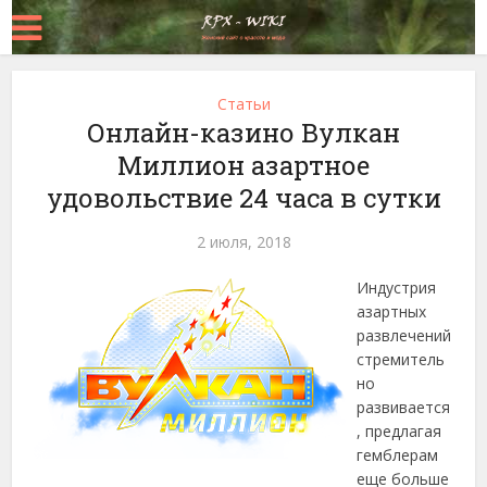
Статьи
Онлайн-казино Вулкан
Миллион азартное
удовольствие 24 часа в сутки
2 июля, 2018
Индустрия
азартных
развлечений
стремитель
но
развивается
, предлагая
гемблерам
еще больше