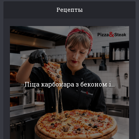
Рецепты
Піца карбонара з беконом і...