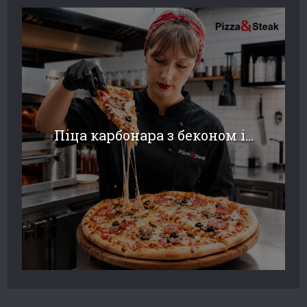
Піца карбонара з беконом і...