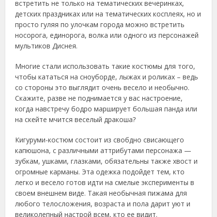
встретить не только на тематических вечеринках,
детских праздниках или на тематических косплеях, но и
просто гуляя по улочкам города можно встретить
носорога, единорога, волка или одного из персонажей
мультиков Диснея.
Многие стали использовать такие костюмы для того,
чтобы кататься на сноуборде, лыжах и роликах – ведь
со стороны это выглядит очень весело и необычно.
Скажите, разве не поднимается у вас настроение,
когда навстречу бодро марширует большая панда или
на скейте мчится веселый дракоша?
Кигуруми-костюм состоит из свобдно свисающего
капюшона, с различными аттрибутами персонажа —
зубкам, ушками, глазками, обязательны также хвост и
огромные карманы. Эта одежка подойдет тем, кто
легко и весело готов идти на смелые эксперименты в
своем внешнем виде. Такая необычная пижама для
любого телосложения, возраста и пола дарит уют и
великолепный настрой всем, кто ее видит.