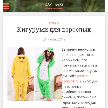
Хобби
Кигуруми для взрослых
21 июля, 2019
Заглянем немного в
прошлое, для того,
чтобы немного
познакомиться с тем,
что же такое кигуруми
(см. сайт
primite-
podarok.ru
). Кигуруми
– это аниме-
комбинезоны или
пижамы, похожие на
героя какого-нибудь
мультика или к