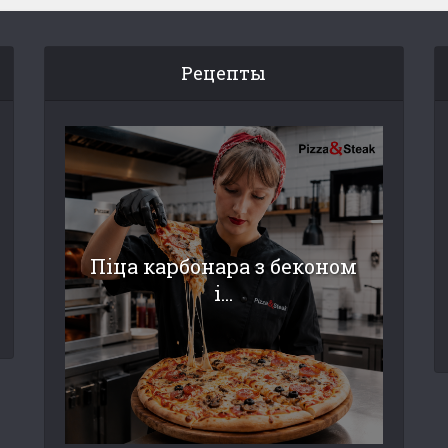
Рецепты
Піца карбонара з беконом
і...