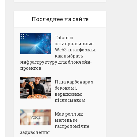
Последнее на сайте
Tatum и
альтернативные
Web3-платформы:
как выбрать
инфраструктуру для блокчейн-
проектов
Піца карбонара з
беконом і
вершковим
післясмаком
Мак ролл як
маленьке
гастрономічне
задоволення