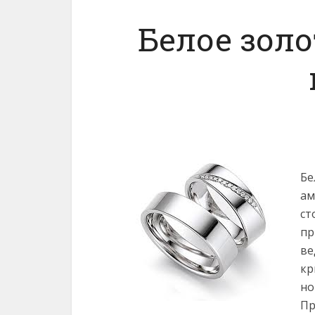
Белое зол
Бе
ам
ст
пр
ве
кр
но
Пр