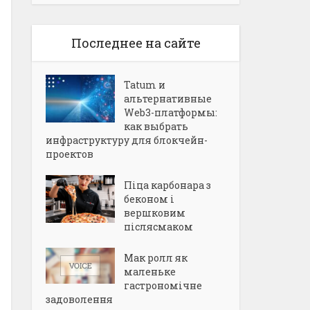
Последнее на сайте
Tatum и
альтернативные
Web3-платформы:
как выбрать
инфраструктуру для блокчейн-
проектов
Піца карбонара з
беконом і
вершковим
післясмаком
Мак ролл як
маленьке
гастрономічне
задоволення