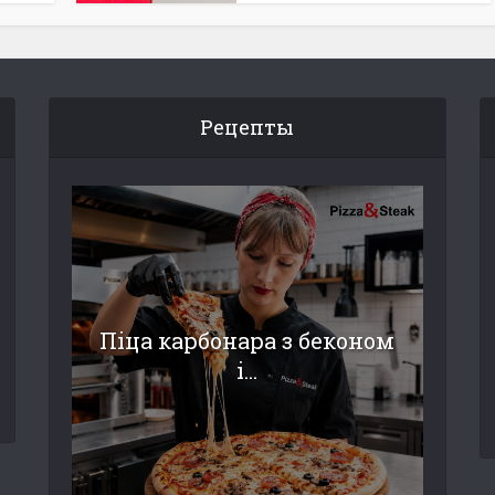
Рецепты
Піца карбонара з беконом
і...