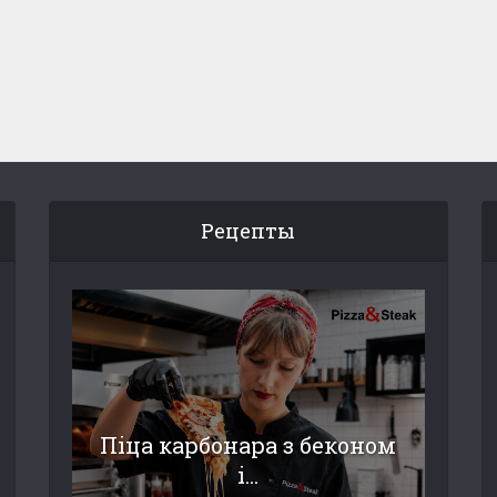
Рецепты
Піца карбонара з беконом
і...