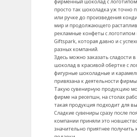
фирменный шоколад с логотипом 
просто так шоколадка уж точно 
или ручке до произведения конди
мир и продолжающего растаплива
рекламные конфеты с логотипом
Giftspark, которая давно и с ус
разных компаний.
Здесь можно заказать сладости в
шоколад в красивой обертке с л
фигурные шоколадные и карамель
привязана к деятельности фирмы 
Такую сувенирную продукцию мо
фирме на ресепшн, на столах рабо
такая продукция подходит для в
Сладкие сувениры сразу после по
компании приняли это новшество
значительно приятнее получить
подарки.