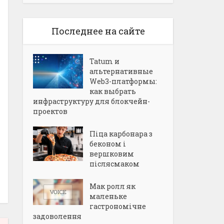
Последнее на сайте
Tatum и
альтернативные
Web3-платформы:
как выбрать
инфраструктуру для блокчейн-
проектов
Піца карбонара з
беконом і
вершковим
післясмаком
Мак ролл як
маленьке
гастрономічне
задоволення