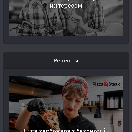
интересом
Рецепты
Піца карбонара з беконом і...