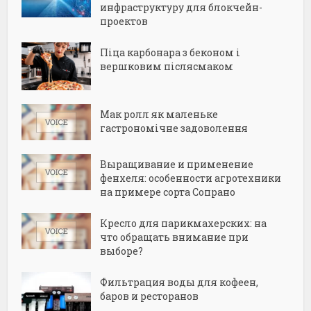
инфраструктуру для блокчейн-
проектов
Піца карбонара з беконом і
вершковим післясмаком
Мак ролл як маленьке
гастрономічне задоволення
Выращивание и применение
фенхеля: особенности агротехники
на примере сорта Сопрано
Кресло для парикмахерских: на
что обращать внимание при
выборе?
Фильтрация воды для кофеен,
баров и ресторанов