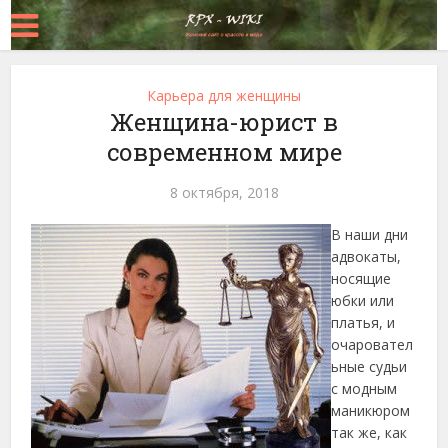
Карьера для женщины
Женщина-юрист в
современном мире
8 октября, 2018
В наши дни
адвокаты,
носящие
юбки или
платья, и
очаровател
ьные судьи
с модным
маникюром
так же, как